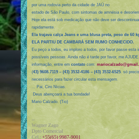
por uma rodovia perto da cidade de JAÚ no
estado de São Paulo, com sintomas de amnésia e desorien
Hoje ela está sob medicação que não deve ser descontinuad
rapidamente.
Ela trajava calça Jeans e uma blusa preta, peso de 60 k
ELA PARTIU DE CAMBARÁ SEM RUMO CONHECIDO.
Eu peço a todos, eu imploro a todos, por favor passe esta
possíveis pessoas. Ainda não é tarde por favor, me AJUDE.
informação, entre em
contato
com:
mariocalzado@gmail
(
43) 9608.7119 – (43) 3532-4186 – (43) 3532-6525
. só preci
necessários para fazer circular esta mensagem.
... Pai, Ciro Nícias.
Deus abençoará a tua bondade!
Mario Calzado. (Tio)
--
Wagner Zago
Dpto Comercial
Cel.:
+55(65) 9987-9001