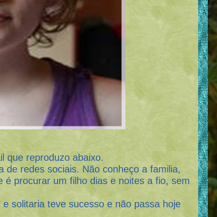
ue reproduzo abaixo.
redes sociais. Não conheço a familia,
é procurar um filho dias e noites a fio, sem
itaria teve sucesso e não passa hoje