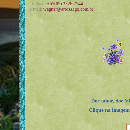
Tel/Fax.:
+55(65) 3326-7744
e-mail:
wagner@arrozzago.com.br
Doe amor, doe V
Clique na imagem 