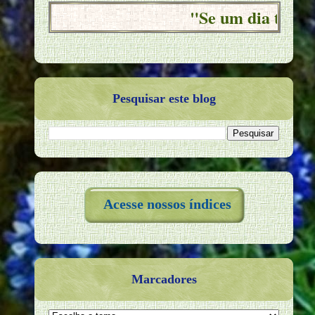
"Se um dia tiver que esco
Pesquisar este blog
Acesse nossos índices
Marcadores