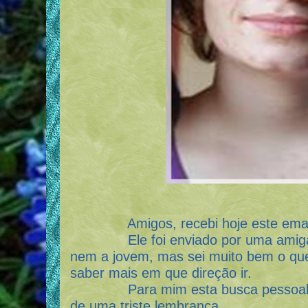
Amigos, recebi hoje este email q
Ele foi enviado por uma amiga de 
nem a jovem, mas sei muito bem o que 
saber mais em que direção ir.
Para mim esta busca pessoal e sol
de uma triste lembrança.